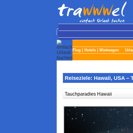
Flug
|
Hotels
|
Mietwagen
Urla
Reiseziele: Hawaii, USA –
Tauchparadies Hawaii