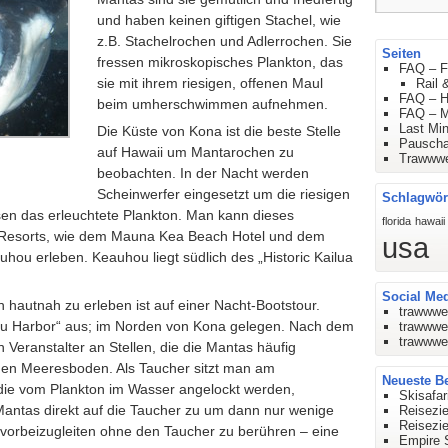
und haben keinen giftigen Stachel, wie
z.B. Stachelrochen und Adlerrochen. Sie
Seiten
fressen mikroskopisches Plankton, das
FAQ – F
sie mit ihrem riesigen, offenen Maul
Rail 
FAQ – H
beim umherschwimmen aufnehmen.
FAQ – M
Last Mi
Die Küste von Kona ist die beste Stelle
Pauscha
auf Hawaii um Mantarochen zu
Trawwwe
beobachten. In der Nacht werden
Scheinwerfer eingesetzt um die riesigen
Schlagwör
en das erleuchtete Plankton. Man kann dieses
florida
hawaii
n Resorts, wie dem Mauna Kea Beach Hotel und dem
usa
ou erleben. Keauhou liegt südlich des „Historic Kailua
Social Me
hautnah zu erleben ist auf einer Nacht-Bootstour.
trawwwe
u Harbor“ aus; im Norden von Kona gelegen. Nach dem
trawwwe
trawwwe
 Veranstalter an Stellen, die die Mantas häufig
den Meeresboden. Als Taucher sitzt man am
Neueste Be
ie vom Plankton im Wasser angelockt werden,
Skisafa
antas direkt auf die Taucher zu um dann nur wenige
Reisezie
Reisezi
 vorbeizugleiten ohne den Taucher zu berühren – eine
Empire 