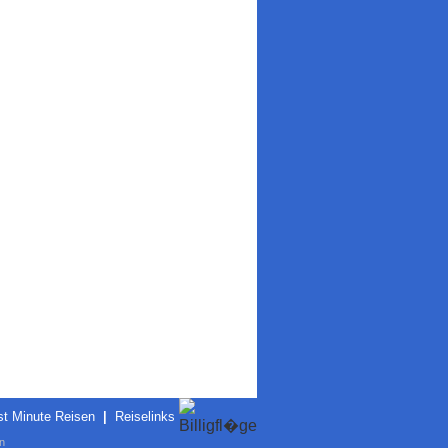
st Minute Reisen
|
Reiselinks
n