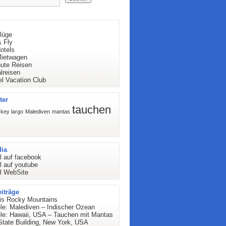
lüge
& Fly
otels
ietwagen
nute Reisen
lreisen
l Vacation Club
ter
tauchen
key largo
Malediven
mantas
dia
l auf facebook
l auf youtube
l WebSite
iträge
ris Rocky Mountains
le: Malediven – Indischer Ozean
ele: Hawaii, USA – Tauchen mit Mantas
State Building, New York, USA