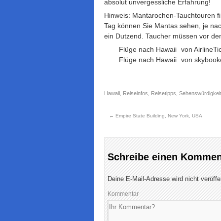
absolut unvergessliche Erfahrung!
Hinweis: Mantarochen-Tauchtouren fi
Tag können Sie Mantas sehen, je na
ein Dutzend. Taucher müssen vor de
Flüge nach Hawaii
von AirlineTi
Flüge nach Hawaii
von skybook
Hawaii
,
Reiseinfos
,
Reisetipps
,
Sehenswürdigkei
←
Empire State Building, New York, USA
Schreibe einen Kommen
Deine E-Mail-Adresse wird nicht veröffen
Kommentar